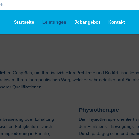
de
Startseite
Leistungen
Jobangebot
Kontakt
lichen Gespräch, um Ihre individuellen Probleme und Bedürfnisse ken
meinsam Ihren therapeutischen Weg, welcher sehr detailliert auf Sie ab
serer Qualifikationen.
Physiotherapie
 Verbesserung oder Erhaltung
Die Physiotherapie orientiert
sischen Fähigkeiten. Durch
den Funktions-, Bewegungs- bz
reingliederung in Familie,
Durch pädagogische und manu