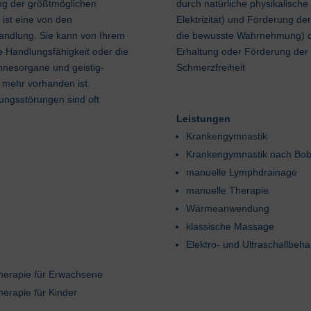
ng der größtmöglichen
durch natürliche physikalische
 ist eine von den
Elektrizität) und Förderung der
andlung. Sie kann von Ihrem
die bewusste Wahrnehmung) des
 Handlungsfähigkeit oder die
Erhaltung oder Förderung der 
innesorgane und geistig-
Schmerzfreiheit
 mehr vorhanden ist.
ungsstörungen sind oft
Leistungen
Krankengymnastik
Krankengymnastik nach Bob
manuelle Lymphdrainage
manuelle Therapie
Wärmeanwendung
klassische Massage
Elektro- und Ultraschallbeh
therapie für Erwachsene
herapie für Kinder