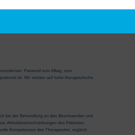
nenzulernen. Passend zum Alltag, zum
gestimmt ist. Wir setzten auf hohe therapeutische
 sich bei der Behandlung an den Beschwerden und
w. Aktivitätseinschränkungen des Patienten.
elle Kompetenzen des Therapeuten, ergänzt