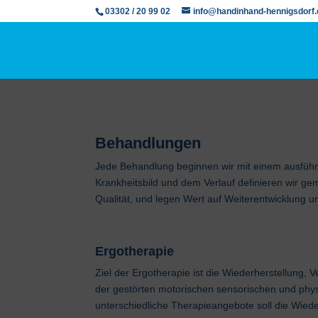
03302 / 20 99 02
info@handinhand-hennigsdorf.
Behandlungen
Jede Behandlung beginnen wir mit einem ausführ
Krankheitsbild und dem Verlauf definieren wir ge
Qualität, und legen Wert auf Weiterentwicklung un
Ergotherapie
Ziel der Ergotherapie ist die Wiederherstellung,
der gestörten motorischen sensorischen und phy
unterschiedliche Therapieangebote soll die Wiede